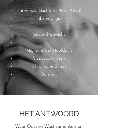
Hormonale klachten (PMS, PCOS)
Fibromyalgia
Gezond Gewicht
Migraine and Hoofdpijn
Slaapstoornissen
Chronische Stress
Burnout
HET ANTWOORD
Waar Oost en West samenkomen